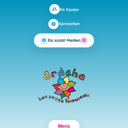
Eis Equipe
Sproochen
Eis sozial Medien
Menü