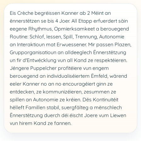
Eis Crèche begréissen Kanner ab 2 Méint an
ënnerstëtzen se bis 4 Joer. All Etapp erfuerdert säin
eegene Rhythmus, Opmierksamkeet a berouegend
Routine: Schlof, Iessen, Spill, Trennung, Autonomie
an Interaktioun mat Erwuessener. Mir passen Plazen,
Grupporganisatioun an alldeeglech Ënnerstëtzung
un fir d'Entwécklung vun all Kand ze respektéieren.
Jéngere Puppelcher profitéiere vun engem
berouegend an individualiséiertem Ëmfeld, wärend
eeler Kanner no an no encouragéiert ginn ze
entdecken, ze kommunizéieren, zesummen ze
spillen an Autonomie ze kréien. Dës Kontinuitéit
hëlleft Famillen stabil, suergfälteg a mënschlech
Ënnerstëtzung duerch déi éischt Joere vum Liewen
vun hirem Kand ze fannen.