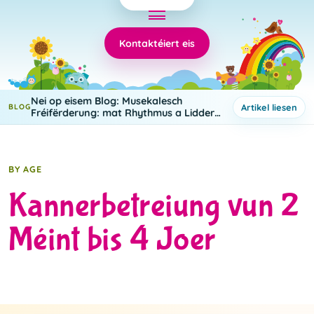
Kontaktéiert eis
Nei op eisem Blog: Musekalesch
Artikel liesen
BLOG
Fréifërderung: mat Rhythmus a Lidder
léieren 🎵
BY AGE
Kannerbetreiung vun 2
Méint bis 4 Joer