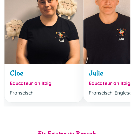
Cloe
Julie
Educateur an Itzig
Educateur an Itzig
Franséisch
Franséisch, Englesc