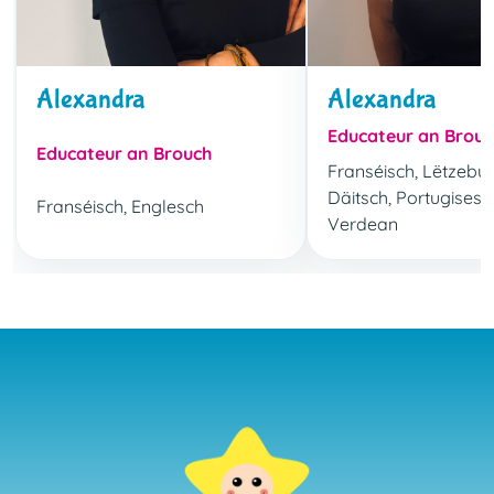
Alexandra
Alexandra
Educateur an Brou
Educateur an Brouch
Franséisch, Lëtzebu
Däitsch, Portugisesc
Franséisch, Englesch
Verdean