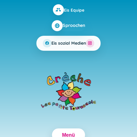
Eis Equipe
Sproochen
Eis sozial Medien
Menü