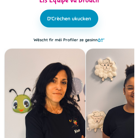
Eis Equipe vu Brouch
D'Crèchen ukucken
Wëscht fir méi Profiler ze gesinn