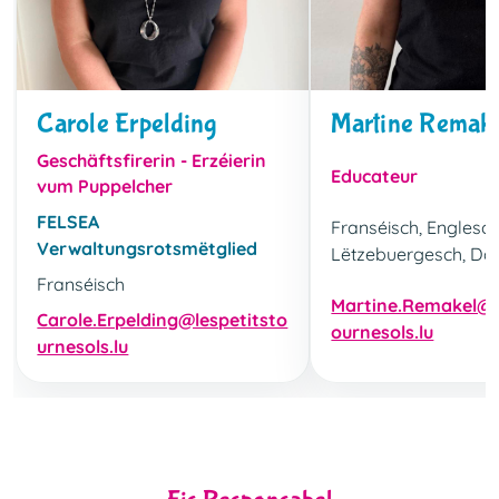
Carole Erpelding
Martine Remak
Geschäftsfirerin - Erzéierin
Educateur
vum Puppelcher
FELSEA
Franséisch, Englesch
Verwaltungsrotsmëtglied
Lëtzebuergesch, Däi
Franséisch
Martine.Remakel@l
Carole.Erpelding@lespetitsto
ournesols.lu
urnesols.lu