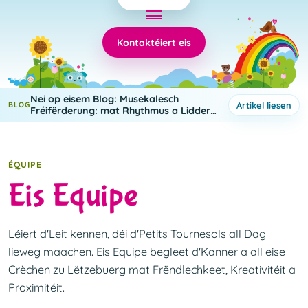
Kontaktéiert eis
Nei op eisem Blog: Musekalesch
Artikel liesen
BLOG
Fréifërderung: mat Rhythmus a Lidder
léieren 🎵
ÉQUIPE
Eis Equipe
Léiert d'Leit kennen, déi d'Petits Tournesols all Dag
lieweg maachen. Eis Equipe begleet d'Kanner a all eise
Crèchen zu Lëtzebuerg mat Frëndlechkeet, Kreativitéit a
Proximitéit.