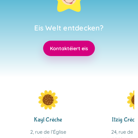
Eis Welt entdecken?
Kontaktéiert eis
Kayl Crèche
Itzig Crèch
2, rue de l’Église
24, rue de l