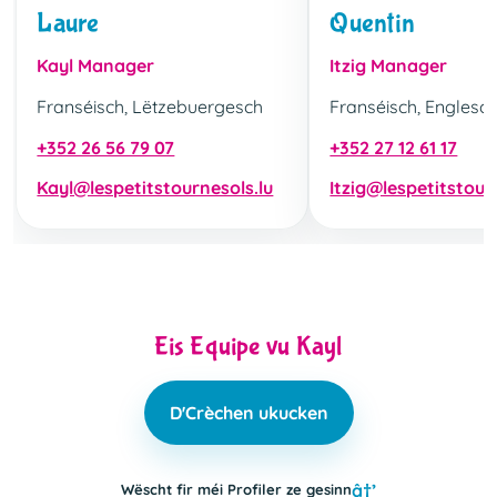
Laure
Quentin
Kayl Manager
Itzig Manager
Franséisch, Lëtzebuergesch
Franséisch, Englesc
+352 26 56 79 07
+352 27 12 61 17
Kayl@lespetitstournesols.lu
Itzig@lespetitstour
Eis Equipe vu Kayl
D'Crèchen ukucken
Wëscht fir méi Profiler ze gesinn