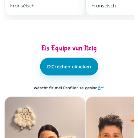
Franséisch
Franséisch
Eis Equipe vun Itzig
D'Crèchen ukucken
Wëscht fir méi Profiler ze gesinn