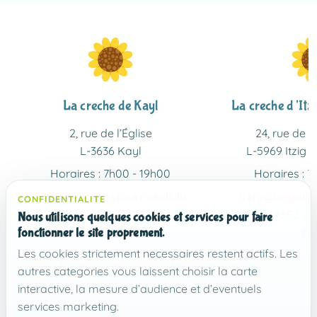
La creche de Kayl
La creche d’Itz
2, rue de l’Église
24, rue de l
L-3636 Kayl
L-5969 Itzig 
Horaires : 7h00 - 19h00
Horaires : 7
Kayl@lespetitstournesols.lu
Itzig@lespetit
CONFIDENTIALITE
+352 26 56 79 07
+352 27 
Nous utilisons quelques cookies et services pour faire
fonctionner le site proprement.
Facebook
Instagram
F
Les cookies strictement necessaires restent actifs. Les
Faites glisser pour voir les autres creches
autres categories vous laissent choisir la carte
interactive, la mesure d’audience et d’eventuels
services marketing.